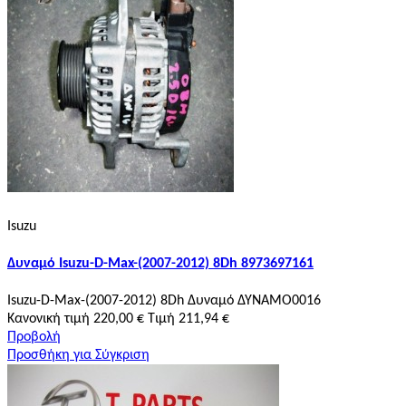
Isuzu
Δυναμό Isuzu-D-Max-(2007-2012) 8Dh 8973697161
Isuzu-D-Max-(2007-2012) 8Dh Δυναμό ΔΥΝΑΜΟ0016
Κανονική τιμή
220,00 €
Τιμή
211,94 €
Προβολή
Προσθήκη για Σύγκριση