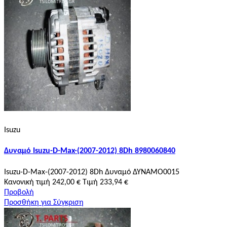
Isuzu
Δυναμό Isuzu-D-Max-(2007-2012) 8Dh 8980060840
Isuzu-D-Max-(2007-2012) 8Dh Δυναμό ΔΥΝΑΜΟ0015
Κανονική τιμή
242,00 €
Τιμή
233,94 €
Προβολή
Προσθήκη για Σύγκριση